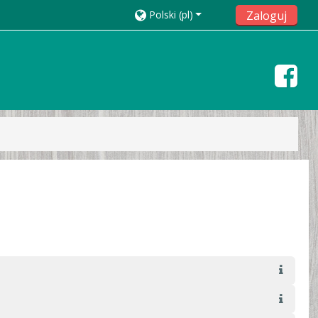
Polski ‎(pl)‎
Zaloguj