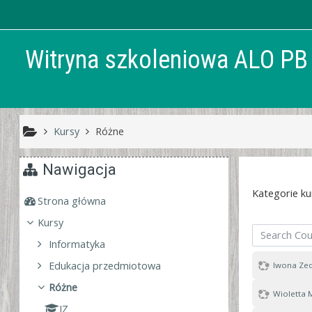
Przejdź do głównej zawartości
Witryna szkoleniowa ALO PB
Kursy
Różne
Nawigacja
Kategorie ku
Strona główna
Kursy
Search Courses
Informatyka
Edukacja przedmiotowa
Iwona Ze
Różne
Wioletta 
IZ