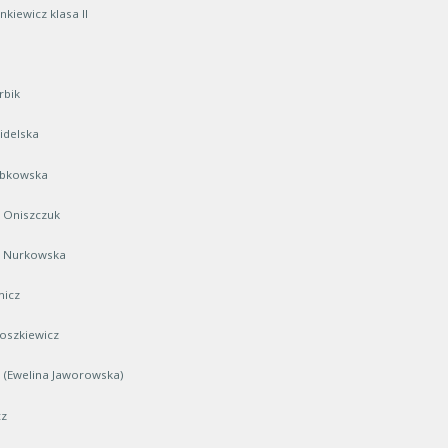
nkiewicz klasa II
rbik
idelska
obkowska
 Oniszczuk
a Nurkowska
micz
oszkiewicz
ki (Ewelina Jaworowska)
cz