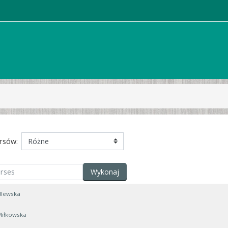
rsów:
Wykonaj
dlewska
Miłkowska