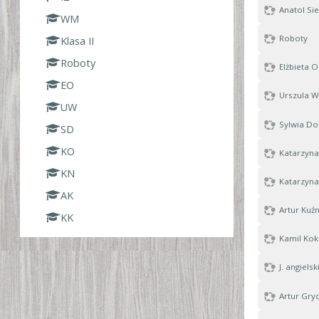
Anatol Sie
WM
Roboty
Klasa II
Roboty
Elżbieta O
EO
Urszula W
UW
Sylwia D
SD
KO
Katarzyna
KN
Katarzyn
AK
Artur Kuź
KK
Kamil Kok
J. angiels
Artur Gry