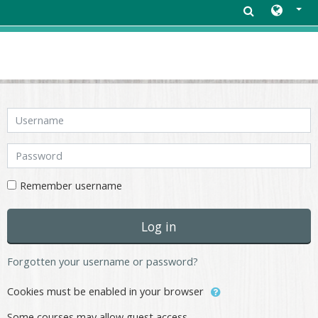
Skip to main content
Skip to create new account
Username
Password
Remember username
Log in
Forgotten your username or password?
Cookies must be enabled in your browser
Some courses may allow guest access